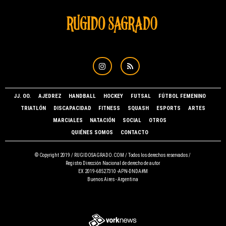
JJ. OO.
AJEDREZ
HANDBALL
HOCKEY
FUTSAL
FÚTBOL FEMENINO
TRIATLÓN
DISCAPACIDAD
FITNESS
SQUASH
ESPORTS
ARTES
MARCIALES
NATACIÓN
SOCIAL
OTROS
QUIÉNES SOMOS
CONTACTO
© Copyright 2019 /
RUGIDOSAGRADO.COM
/ Todos los derechos reservados /
Registro Dirección Nacional de derecho de autor
EX 2019-68527310 -APN-DNDA#M
Buenos Aires - Argentina