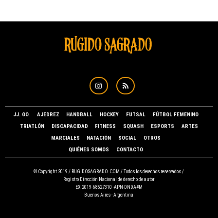
JJ. OO.
AJEDREZ
HANDBALL
HOCKEY
FUTSAL
FÚTBOL FEMENINO
TRIATLÓN
DISCAPACIDAD
FITNESS
SQUASH
ESPORTS
ARTES
MARCIALES
NATACIÓN
SOCIAL
OTROS
QUIÉNES SOMOS
CONTACTO
© Copyright 2019 /
RUGIDOSAGRADO.COM
/ Todos los derechos reservados /
Registro Dirección Nacional de derecho de autor
EX 2019-68527310 -APN-DNDA#M
Buenos Aires - Argentina