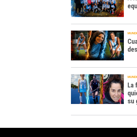
equ
MUNDI
Cua
des
MUNDI
La 
qui
su 