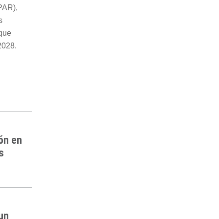
PAR),
s
 que
2028.
ón en
s
 un