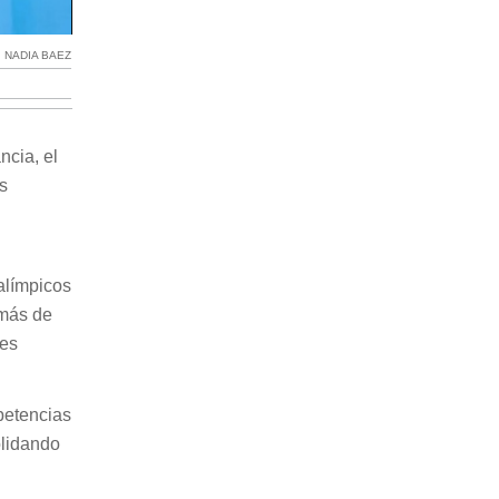
:
NADIA BAEZ
ncia, el
s
alímpicos
 más de
res
petencias
olidando