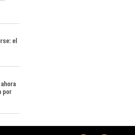
rse: el
 ahora
n por