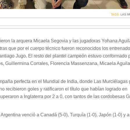
TAGS:
LAS M
eron la arquera Micaela Segovia y las jugadoras Yohana Aguila
ras que por el cuerpo técnico fueron reconocidos los entrenad
tiago Jugo. El resto del plantel campeón estuvo conformado 
s, Guillermina Corrales, Florencia Massenzana, Micaela Aguila
campaña perfecta en el Mundial de India, donde Las Murciélagas
no recibieron goles y ratificaron el título que habían logrado en
uperaron a Inglaterra por 2 a 0, con tantos de las cordobesas G
, Argentina venció a Canadá (5-0), Turquía (1-0), Japón (1-0) y a