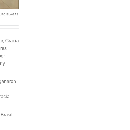
URCIELAGAS
r, Gracia
ores
por
r y
 ganaron
racia
 Brasil