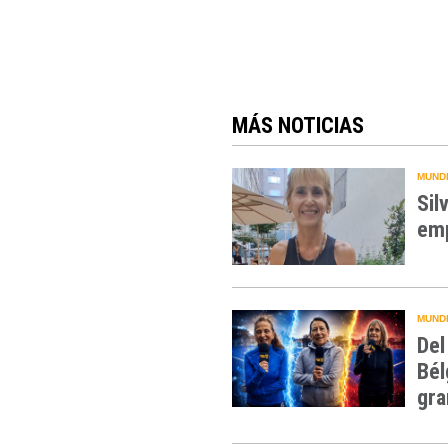
MÁS NOTICIAS
MUNDI
Sil
emp
MUNDI
Del
Bél
gra