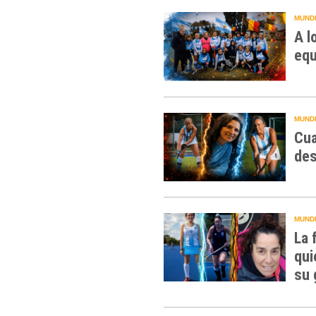
MUNDI
A l
equ
MUNDI
Cua
des
MUNDI
La 
qui
su 