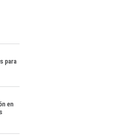
es para
ón en
s