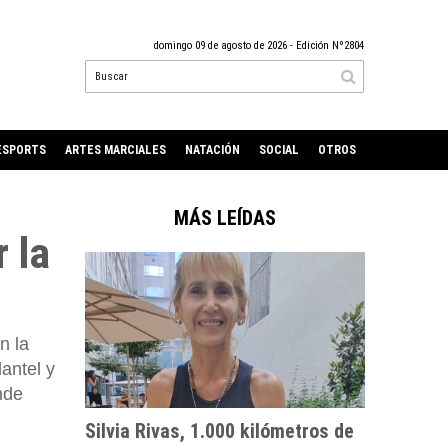
domingo 09 de agosto de 2026
- Edición Nº2804
ESPORTS
ARTES MARCIALES
NATACIÓN
SOCIAL
OTROS
MÁS LEÍDAS
 la
n la
antel y
nde
Silvia Rivas, 1.000 kilómetros de