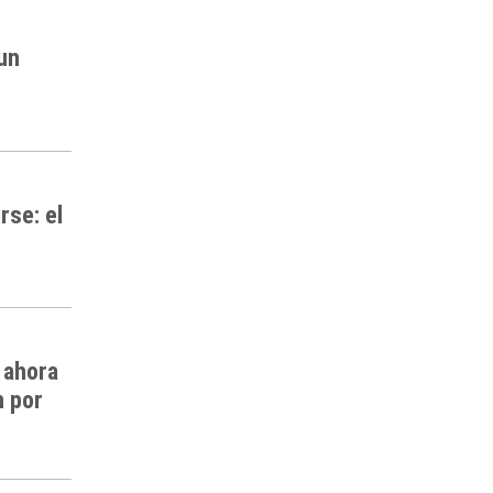
 un
rse: el
 ahora
n por