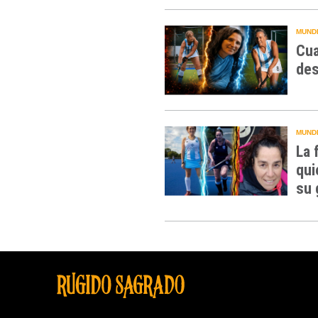
MUNDI
Cua
des
MUNDI
La 
qui
su 