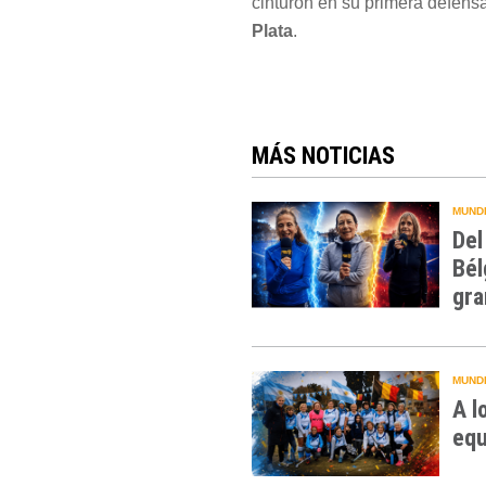
cinturón en su primera defens
Plata
.
MÁS NOTICIAS
MUNDI
Del
Bél
gra
MUNDI
A l
equ