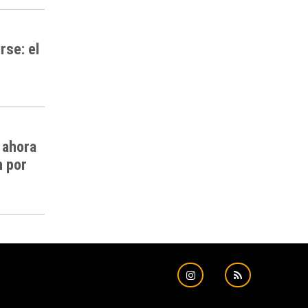
rse: el
 ahora
n por