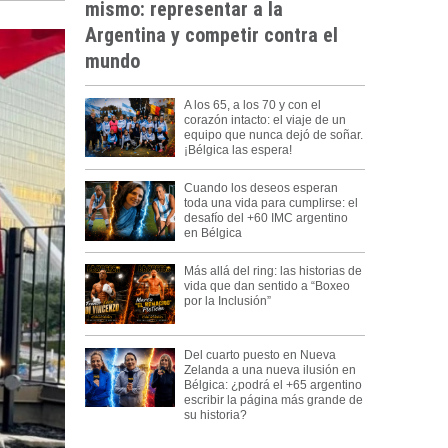
mismo: representar a la
Argentina y competir contra el
mundo
A los 65, a los 70 y con el
corazón intacto: el viaje de un
equipo que nunca dejó de soñar.
¡Bélgica las espera!
Cuando los deseos esperan
toda una vida para cumplirse: el
desafío del +60 IMC argentino
en Bélgica
Más allá del ring: las historias de
vida que dan sentido a “Boxeo
por la Inclusión”
Del cuarto puesto en Nueva
Zelanda a una nueva ilusión en
Bélgica: ¿podrá el +65 argentino
escribir la página más grande de
su historia?