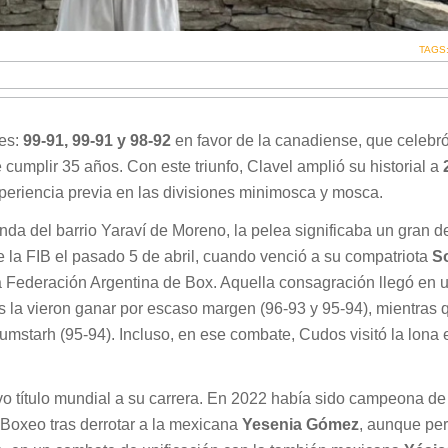
TAGS
tes:
99-91, 99-91 y 98-92
en favor de la canadiense, que celebró
umplir 35 años. Con este triunfo, Clavel amplió su historial a
xperiencia previa en las divisiones minimosca y mosca.
da del barrio Yaraví de Moreno, la pelea significaba un gran de
 la FIB el pasado 5 de abril, cuando venció a su compatriota
S
a Federación Argentina de Box. Aquella consagración llegó en u
s la vieron ganar por escaso margen (96-93 y 95-94), mientras 
aumstarh (95-94). Incluso, en ese combate, Cudos visitó la lona 
vo título mundial a su carrera. En 2022 había sido campeona de
 Boxeo tras derrotar a la mexicana
Yesenia Gómez
, aunque per