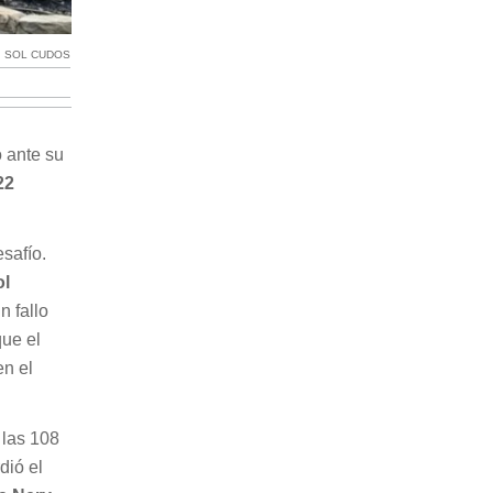
:
SOL CUDOS
 ante su
22
safío.
ol
n fallo
que el
en el
 las 108
dió el