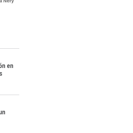
a Nery
ón en
s
 un