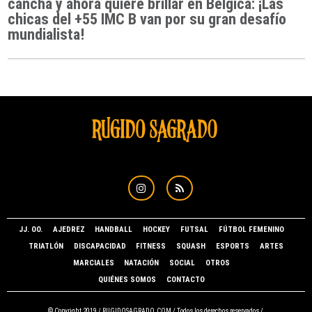
cancha y ahora quiere brillar en Bélgica: ¡Las
chicas del +55 IMC B van por su gran desafío
mundialista!
JJ. OO.
AJEDREZ
HANDBALL
HOCKEY
FUTSAL
FÚTBOL FEMENINO
TRIATLÓN
DISCAPACIDAD
FITNESS
SQUASH
ESPORTS
ARTES
MARCIALES
NATACIÓN
SOCIAL
OTROS
QUIÉNES SOMOS
CONTACTO
© Copyright 2019 /
RUGIDOSAGRADO.COM
/ Todos los derechos reservados /