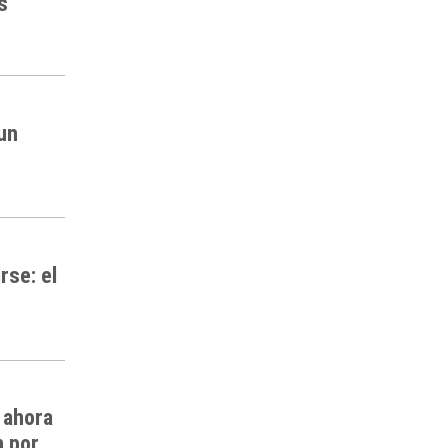
s
 un
rse: el
 ahora
n por