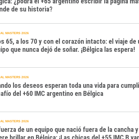
gica: ¿podrá el +65 argentino escribir la página má
nde de su historia?
AL MASTERS 2026
os 65, a los 70 y con el corazón intacto: el viaje de
ipo que nunca dejó de soñar. ¡Bélgica las espera!
AL MASTERS 2026
ndo los deseos esperan toda una vida para cumpli
afío del +60 IMC argentino en Bélgica
AL MASTERS 2026
fuerza de un equipo que nació fuera de la cancha y
ere brillar en Bélgica: ¡Las chicas del +55 IMC B va