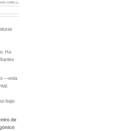
ARU GIRELLI
aturas
no. Ha
fiantes
res —esta
tal.
uso bajo
ntro de
agónico