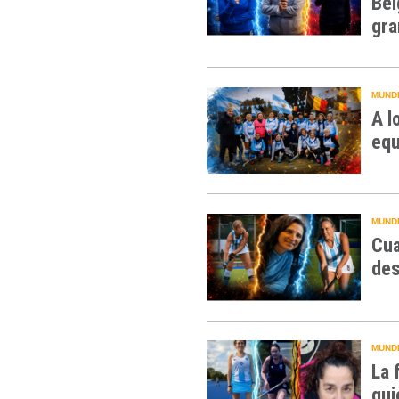
Bél
gra
MUNDI
A l
equ
MUNDI
Cua
des
MUNDI
La 
qui