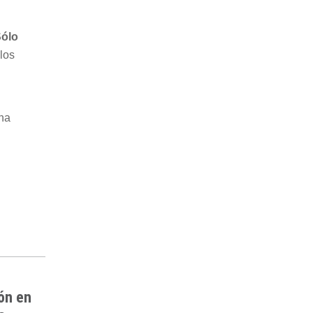
Sólo
los
una
ón en