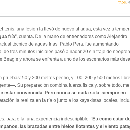
TAGS:
M
l tenis, una lesión la llevó de nuevo al agua, esta vez a temper
ua fría
”, cuenta. De la mano de entrenadores como Alejandro
actual técnico de aguas frías, Pablo Pera, fue aumentando
: de tres minutos iniciales pasó a nadar 20 sin traje de neopre
 de Beagle y ahora se enfrenta a uno de los escenarios más desa
o pruebas: 50 y 200 metros pecho, y 100, 200 y 500 metros lib
gente—. Su preparación combina fuerza física y, sobre todo, men
e estar convencida. Pero nunca se nada sola, siempre en
atación la realiza en la ría o junto a los kayakistas locales, incl
s, para ella, una experiencia indescriptible: “
Es como estar de
émpanos, las brazadas entre hielos flotantes y el viento pat