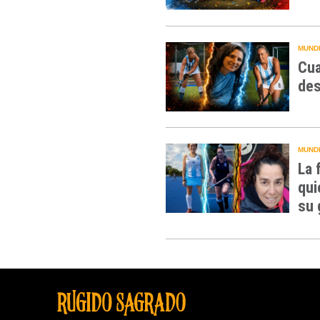
MUNDI
Cua
des
MUNDI
La 
qui
su 