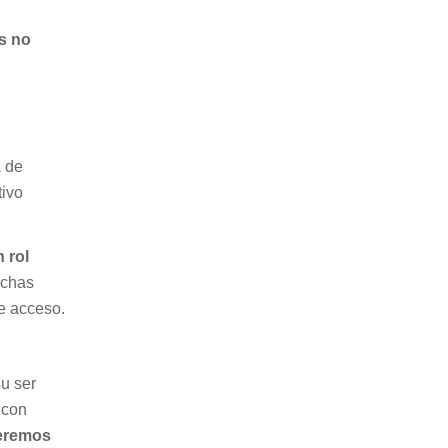
os no
a de
tivo
 rol
uchas
e acceso.
su ser
 con
ueremos