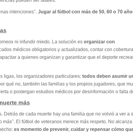
uencias pueden ser fatales.
nas intenciones".
Jugar al fútbol con más de 50, 60 o 70 añ
ras
orneos ni infundir miedo. La solución es
organizar con
ificados médicos obligatorios y actualizados, contar con cobertur
pacitar a quienes organizan y garantizar que el deporte recrea
s ligas, los organizadores particulares:
todos deben asumir un
 por qué no, también las familias y los propios jugadores, que m
erta o postergan estudios médicos por desinformación o falta d
 muerte más
as. Detrás de cada muerte hay una familia que no volvió a ver a 
o más". El fútbol de veteranos merece más respeto. No alcanza
 hecho:
es momento de prevenir, cuidar y repensar cómo q