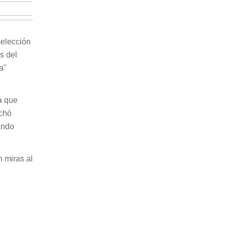
selección
s del
a"
 a que
chó
ando
 miras al