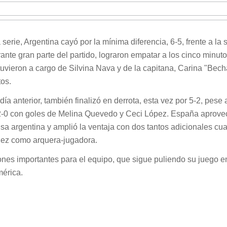
erie, Argentina cayó por la mínima diferencia, 6-5, frente a la 
rante gran parte del partido, lograron empatar a los cinco minuto
uvieron a cargo de Silvina Nava y de la capitana, Carina "Bech
tos.
 día anterior, también finalizó en derrota, esta vez por 5-2, pese
-0 con goles de Melina Quevedo y Ceci López. España aprove
sa argentina y amplió la ventaja con dos tantos adicionales cu
úñez como arquera-jugadora.
ones importantes para el equipo, que sigue puliendo su juego en
mérica.