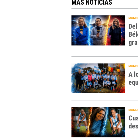
MÁS NOTICIAS
MUNDI
Del
Bél
gra
MUNDI
A l
equ
MUNDI
Cua
des