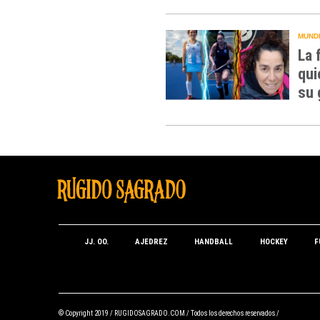
MUNDI
La 
qui
su 
JJ. OO.
AJEDREZ
HANDBALL
HOCKEY
F
© Copyright 2019 /
RUGIDOSAGRADO.COM
/ Todos los derechos reservados /