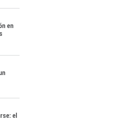
ón en
s
 un
rse: el