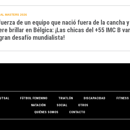
AL MASTERS 2026
fuerza de un equipo que nació fuera de la cancha y
ere brillar en Bélgica: ¡Las chicas del +55 IMC B va
gran desafío mundialista!
UTSAL
FÚTBOL FEMENINO
TRIATLÓN
DISCAPACIDAD
FITNESS
NATACIÓN
SOCIAL
OTROS
QUIÉNES SOMOS
CONTACTO