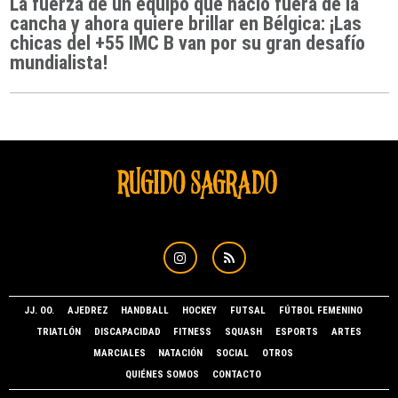
La fuerza de un equipo que nació fuera de la
cancha y ahora quiere brillar en Bélgica: ¡Las
chicas del +55 IMC B van por su gran desafío
mundialista!
JJ. OO.
AJEDREZ
HANDBALL
HOCKEY
FUTSAL
FÚTBOL FEMENINO
TRIATLÓN
DISCAPACIDAD
FITNESS
SQUASH
ESPORTS
ARTES
MARCIALES
NATACIÓN
SOCIAL
OTROS
QUIÉNES SOMOS
CONTACTO