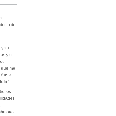
 su
oducto de
l
 y su
rás y se
o,
o que me
fue la
tulo”.
tre los
ilidades
,
che sus