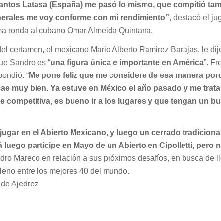
antos Latasa (España) me pasó lo mismo, que compitió tam
generales me voy conforme con mi rendimiento”
, destacó el ju
ima ronda al cubano Omar Almeida Quintana.
 del certamen, el mexicano Mario Alberto Ramirez Barajas, le di
ue Sandro es “
una figura única e importante en América
”. Fr
pondió: “
Me pone feliz que me considere de esa manera por
e muy bien. Ya estuve en México el año pasado y me trata
e competitiva, es bueno ir a los lugares y que tengan un b
a jugar en el Abierto Mexicano, y luego un cerrado tradiciona
 luego participe en Mayo de un Abierto en Cipolletti, pero 
ro Mareco en relación a sus próximos desafíos, en busca de ll
lleno entre los mejores 40 del mundo.
 de Ajedrez