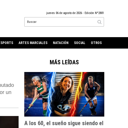
jueves 06 de agosto de 2026
- Edición Nº2801
ESPORTS
ARTES MARCIALES
NATACIÓN
SOCIAL
OTROS
MÁS LEÍDAS
putado
or un
A los 60, el sueño sigue siendo el