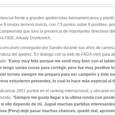
encial frente a grandes ajedrecistas iberoamericanos y plantó
9 rondas terminó invicto, con 7,5 puntos sobre 9 posibles, pr
 campeonato que tuvo la presencia de importantes directivos de
 la FIDE, Arkady Dvorkovich.
curriculum conseguido por Sandro durante sus años de carrera,
andeza del ajedrez. En dialogo con la web de FADA miró para at
do: “
Estoy muy feliz porque me sentí muy bien con el tabler
 tengo varias cosas para corregir, pero fue muy positivo l
uier torneo siempre me preparo para ser campeón y éste no 
os estuvieron presentes, lo cual lo hace más especial al tí
 alcanzar 2651 puntos en el ranking internacional, y ubicarse en
mundo. “
Siempre me gusta llegar a la ultima ronda con posib
si ello depende de mi. Jugué muchas partidas interesantes
dova (Peru) dejé pasar muchas chances, quedé mal, aprove