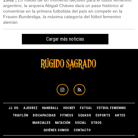
15/02
| En medio de un momento decisivo para el fútbol femenino
argentino, la arquera Abigail Cháves dará un paso histórico al
convertirse en la primera futbolista del país en competir en la
Frauen-Bundesliga, la máxima categoría del fútbol femenino
alemán.
Cargar más noticias
JJ. OO.
AJEDREZ
HANDBALL
HOCKEY
FUTSAL
FÚTBOL FEMENINO
TRIATLÓN
DISCAPACIDAD
FITNESS
SQUASH
ESPORTS
ARTES
MARCIALES
NATACIÓN
SOCIAL
OTROS
QUIÉNES SOMOS
CONTACTO