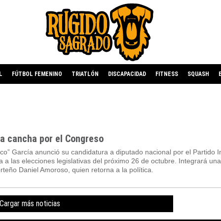
L
FÚTBOL FEMENINO
TRIATLÓN
DISCAPACIDAD
FITNESS
SQUASH
la cancha por el Congreso
urco” García anunció su candidatura a diputado nacional por el Partido I
 a las elecciones legislativas del próximo 26 de octubre. Integrará una 
teño Daniel Amoroso, quien retorna a la política.
Cargar más noticias