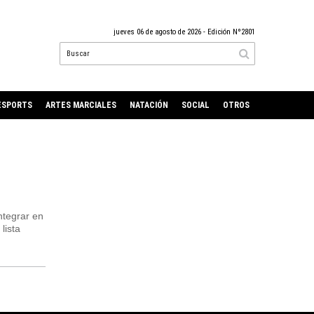
jueves 06 de agosto de 2026
- Edición Nº2801
ESPORTS
ARTES MARCIALES
NATACIÓN
SOCIAL
OTROS
ntegrar en
lista