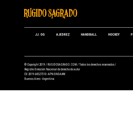
JJ. OO.
AJEDREZ
HANDBALL
HOCKEY
F
© Copyright 2019 /
RUGIDOSAGRADO.COM
/ Todos los derechos reservados /
Registro Dirección Nacional de derecho de autor
EX 2019-68527310 -APN-DNDA#M
Buenos Aires - Argentina