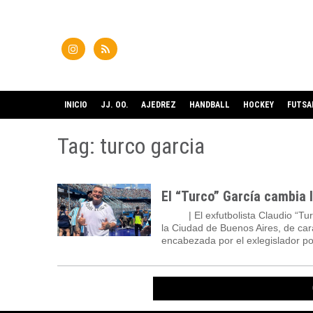
INICIO
JJ. OO.
AJEDREZ
HANDBALL
HOCKEY
FUTSA
Tag: turco garcia
El “Turco” García cambia 
11/08
| El exfutbolista Claudio “T
la Ciudad de Buenos Aires, de cara
encabezada por el exlegislador por