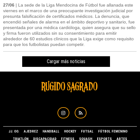
27/06
| La sede de la Liga Mendocina de Fútbol fue allanada este
viernes en el marco de una preocupante investigación judicial por
presunta falsificación de certificados médicos. La denuncia, que
encendió señales de alarma en el ámbito deportivo y sanitario, fue
presentada por una médica cardióloga, quien asegura que su sello
y firma fueron utilizados sin su consentimiento para emitir
alrededor de 60 estudios clínicos que la Liga exige como requisito
para que los futbolistas puedan competir.
Cargar más noticias
JJ. OO.
AJEDREZ
HANDBALL
HOCKEY
FUTSAL
FÚTBOL FEMENINO
TRIATLÓN
DISCAPACIDAD
FITNESS
SQUASH
ESPORTS
ARTES