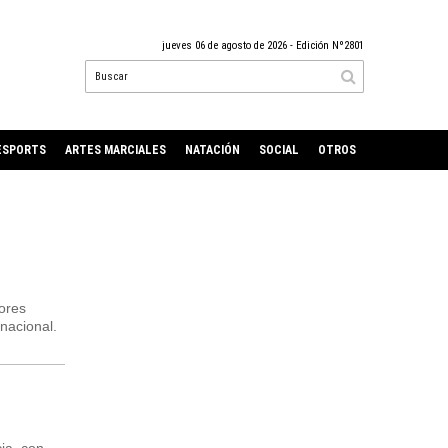
jueves 06 de agosto de 2026
- Edición Nº2801
ESPORTS
ARTES MARCIALES
NATACIÓN
SOCIAL
OTROS
ores
 nacional.
ia, con