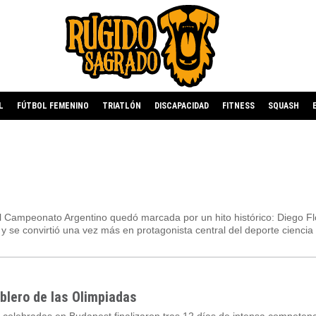
L
FÚTBOL FEMENINO
TRIATLÓN
DISCAPACIDAD
FITNESS
SQUASH
l Campeonato Argentino quedó marcada por un hito histórico: Diego Fl
 y se convirtió una vez más en protagonista central del deporte ciencia
ablero de las Olimpiadas
 celebradas en Budapest finalizaron tras 12 días de intensa competenc