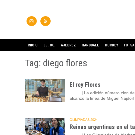
INICIO
JJ. OO.
AJEDREZ
HANDBALL
HOCKEY
FUTSA
Tag: diego flores
El rey Flores
07/12
| La edición número cien de
alcanzó la línea de Miguel Najdorf
OLIMPIADAS 2024
Reinas argentinas en el t
23/09
| Las Olimpiadas de Ajedrez