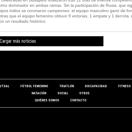
imo dominador en ambas ramas. Sin la participación de Rusia, que si
equipos indios se coronaron campeones: el equipo masculino ganó de for
tras que el equipo femenino obtuvo 9 victorias, 1 empate y 1 derrota. 
on un resultado histórico.
Cargar más noticias
UTSAL
FÚTBOL FEMENINO
TRIATLÓN
DISCAPACIDAD
FITNESS
NATACIÓN
SOCIAL
OTROS
QUIÉNES SOMOS
CONTACTO