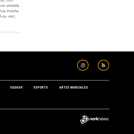
gue vetada
ma invicta
A su vez,
SQUASH
ESPORTS
ARTES MARCIALES