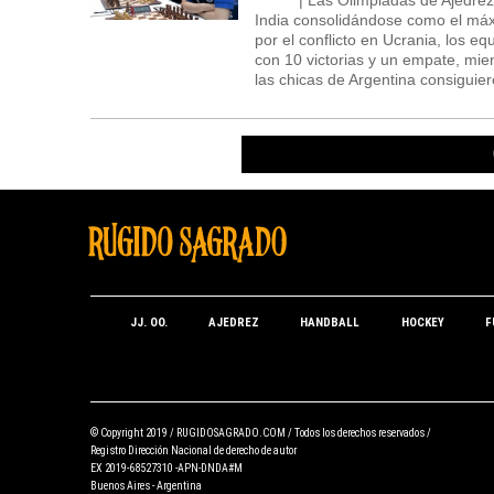
India consolidándose como el máx
por el conflicto en Ucrania, los 
con 10 victorias y un empate, mien
las chicas de Argentina consiguier
JJ. OO.
AJEDREZ
HANDBALL
HOCKEY
F
© Copyright 2019 /
RUGIDOSAGRADO.COM
/ Todos los derechos reservados /
Registro Dirección Nacional de derecho de autor
EX 2019-68527310 -APN-DNDA#M
Buenos Aires - Argentina