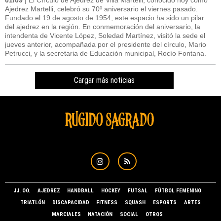
01/09
| El Círculo de Ajedrez de Villa Martelli, conocido hoy como
Ajedrez Martelli, celebró su 70º aniversario el viernes pasado.
Fundado el 19 de agosto de 1954, este espacio ha sido un pilar
del ajedrez en la región. En conmemoración del aniversario, la
intendenta de Vicente López, Soledad Martínez, visitó la sede el
jueves anterior, acompañada por el presidente del círculo, Mario
Petrucci, y la secretaria de Educación municipal, Rocío Fontana.
Cargar más noticias
JJ. OO.
AJEDREZ
HANDBALL
HOCKEY
FUTSAL
FÚTBOL FEMENINO
TRIATLÓN
DISCAPACIDAD
FITNESS
SQUASH
ESPORTS
ARTES
MARCIALES
NATACIÓN
SOCIAL
OTROS