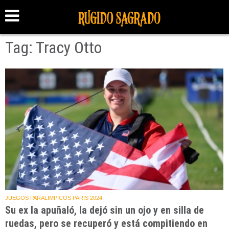
Tag: Tracy Otto
JUEGOS PARALIMPICOS PARIS 2024
Su ex la apuñaló, la dejó sin un ojo y en silla de
ruedas, pero se recuperó y está compitiendo en