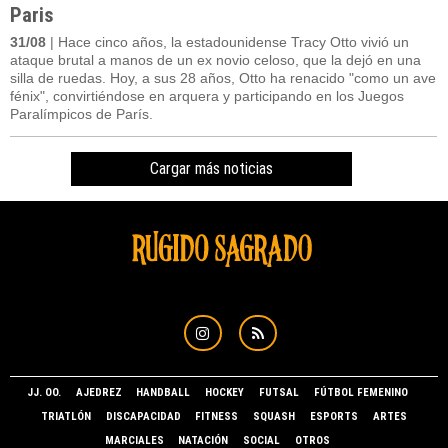
Paris
31/08
| Hace cinco años, la estadounidense Tracy Otto vivió un
ataque brutal a manos de un ex novio celoso, que la dejó en una
silla de ruedas. Hoy, a sus 28 años, Otto ha renacido "como un ave
fénix", convirtiéndose en arquera y participando en los Juegos
Paralímpicos de París.
Cargar más noticias
JJ. OO.
AJEDREZ
HANDBALL
HOCKEY
FUTSAL
FÚTBOL FEMENINO
TRIATLÓN
DISCAPACIDAD
FITNESS
SQUASH
ESPORTS
ARTES
MARCIALES
NATACIÓN
SOCIAL
OTROS