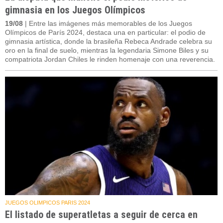
gimnasia en los Juegos Olímpicos
19/08
| Entre las imágenes más memorables de los Juegos
Olímpicos de París 2024, destaca una en particular: el podio de
gimnasia artística, donde la brasileña Rebeca Andrade celebra su
oro en la final de suelo, mientras la legendaria Simone Biles y su
compatriota Jordan Chiles le rinden homenaje con una reverencia.
JUEGOS OLIMPICOS PARIS 2024
El listado de superatletas a seguir de cerca en