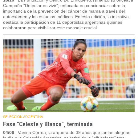
18/10
| La Fundación y Centro Dr. Enrique Rossi lanzó su onceava
Campaña "Detectar es vivir", enfocada en concienciar sobre la
importancia de la prevención del cáncer de mama a través del
autoexamen y los estudios médicos. En esta edición, la iniciativa
destaca la participación de 11 deportistas argentinas quienes
colaboraron para visibilizar este mensaje crucial.
SELECCION ARGENTINA
Fase "Celeste y Blanca", terminada
04/06
| Vanina Correa, la arquera de 39 años que tantas alegrías
le dio a la Selección Argentina, se retiró de la “albiceleste” tras