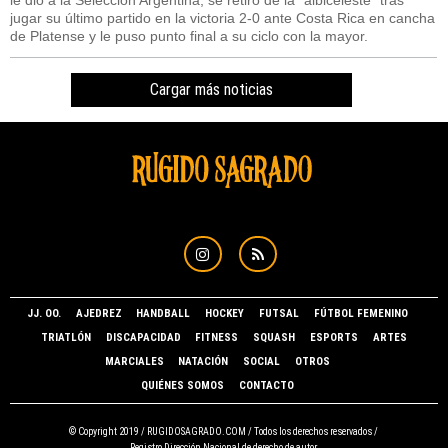
jugar su último partido en la victoria 2-0 ante Costa Rica en cancha
de Platense y le puso punto final a su ciclo con la mayor.
Cargar más noticias
JJ. OO.
AJEDREZ
HANDBALL
HOCKEY
FUTSAL
FÚTBOL FEMENINO
TRIATLÓN
DISCAPACIDAD
FITNESS
SQUASH
ESPORTS
ARTES
MARCIALES
NATACIÓN
SOCIAL
OTROS
QUIÉNES SOMOS
CONTACTO
© Copyright 2019 /
RUGIDOSAGRADO.COM
/ Todos los derechos reservados /
Registro Dirección Nacional de derecho de autor