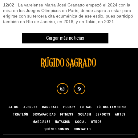
12/02
| La varelense María José Granatto empezó el 2024 con la
mira en los Juegos Olímpicos en París, donde aspira a estar para
erigirse con su tercera cita ecuménica de ese estilo, pues participó
también en Río de Janeiro, en 2016, y en Tokio, en 2021.
Cargar más noticias
JJ. OO.
AJEDREZ
HANDBALL
HOCKEY
FUTSAL
FÚTBOL FEMENINO
TRIATLÓN
DISCAPACIDAD
FITNESS
SQUASH
ESPORTS
ARTES
MARCIALES
NATACIÓN
SOCIAL
OTROS
QUIÉNES SOMOS
CONTACTO