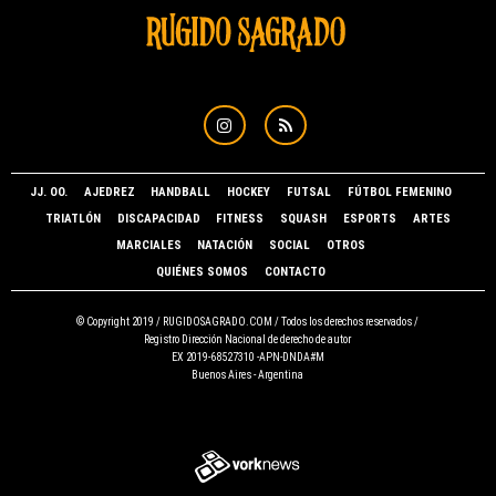
JJ. OO.
AJEDREZ
HANDBALL
HOCKEY
FUTSAL
FÚTBOL FEMENINO
TRIATLÓN
DISCAPACIDAD
FITNESS
SQUASH
ESPORTS
ARTES
MARCIALES
NATACIÓN
SOCIAL
OTROS
QUIÉNES SOMOS
CONTACTO
© Copyright 2019 /
RUGIDOSAGRADO.COM
/ Todos los derechos reservados /
Registro Dirección Nacional de derecho de autor
EX 2019-68527310 -APN-DNDA#M
Buenos Aires - Argentina