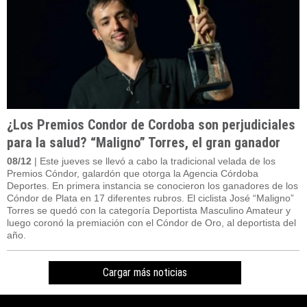
¿Los Premios Condor de Cordoba son perjudiciales
para la salud? “Maligno” Torres, el gran ganador
08/12
| Este jueves se llevó a cabo la tradicional velada de los
Premios Cóndor, galardón que otorga la Agencia Córdoba
Deportes. En primera instancia se conocieron los ganadores de los
Cóndor de Plata en 17 diferentes rubros. El ciclista José “Maligno”
Torres se quedó con la categoría Deportista Masculino Amateur y
luego coronó la premiación con el Cóndor de Oro, al deportista del
año.
Cargar más noticias