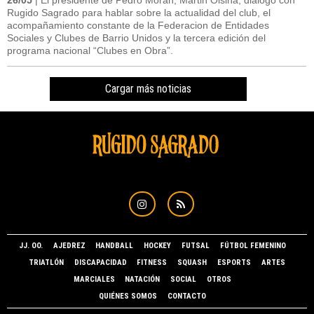
26/05
| El presidente de Pedro Morán, Martin Olsina, dialogó con
Rugido Sagrado para hablar sobre la actualidad del club, el
acompañamiento constante de la Federacion de Entidades
Sociales y Clubes de Barrio Unidos y la tercera edición del
programa nacional “Clubes en Obra”.
Cargar más noticias
JJ. OO.
AJEDREZ
HANDBALL
HOCKEY
FUTSAL
FÚTBOL FEMENINO
TRIATLÓN
DISCAPACIDAD
FITNESS
SQUASH
ESPORTS
ARTES
MARCIALES
NATACIÓN
SOCIAL
OTROS
QUIÉNES SOMOS
CONTACTO