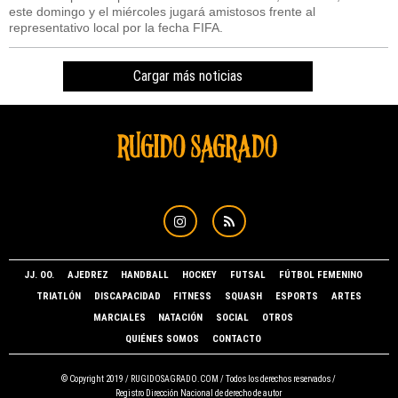
este domingo y el miércoles jugará amistosos frente al
representativo local por la fecha FIFA.
Cargar más noticias
JJ. OO.
AJEDREZ
HANDBALL
HOCKEY
FUTSAL
FÚTBOL FEMENINO
TRIATLÓN
DISCAPACIDAD
FITNESS
SQUASH
ESPORTS
ARTES
MARCIALES
NATACIÓN
SOCIAL
OTROS
QUIÉNES SOMOS
CONTACTO
© Copyright 2019 /
RUGIDOSAGRADO.COM
/ Todos los derechos reservados /
Registro Dirección Nacional de derecho de autor