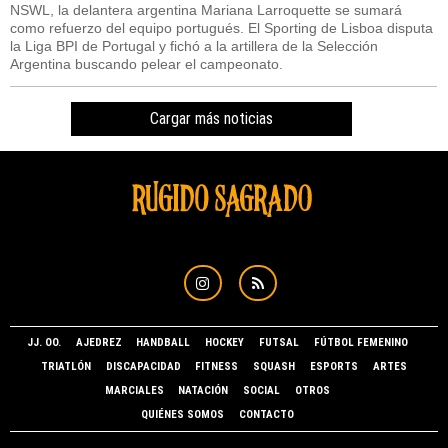
NSWL, la delantera argentina Mariana Larroquette se sumará
como refuerzo del equipo portugués. El Sporting de Lisboa disputa
la Liga BPI de Portugal y fichó a la artillera de la Selección
Argentina buscando pelear el campeonato.
Cargar más noticias
JJ. OO.
AJEDREZ
HANDBALL
HOCKEY
FUTSAL
FÚTBOL FEMENINO
TRIATLÓN
DISCAPACIDAD
FITNESS
SQUASH
ESPORTS
ARTES
MARCIALES
NATACIÓN
SOCIAL
OTROS
QUIÉNES SOMOS
CONTACTO