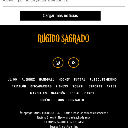
Alberdi" por su trayectoria deportiva.
Cargar más noticias
JJ. OO.
AJEDREZ
HANDBALL
HOCKEY
FUTSAL
FÚTBOL FEMENINO
TRIATLÓN
DISCAPACIDAD
FITNESS
SQUASH
ESPORTS
ARTES
MARCIALES
NATACIÓN
SOCIAL
OTROS
QUIÉNES SOMOS
CONTACTO
© Copyright 2019 /
RUGIDOSAGRADO.COM
/ Todos los derechos reservados /
Registro Dirección Nacional de derecho de autor
EX 2019-68527310 -APN-DNDA#M
Buenos Aires - Argentina