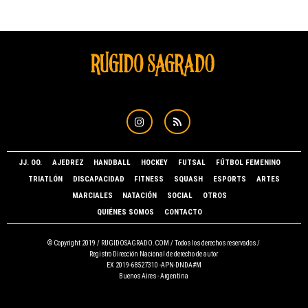
JJ. OO.
AJEDREZ
HANDBALL
HOCKEY
FUTSAL
FÚTBOL FEMENINO
TRIATLÓN
DISCAPACIDAD
FITNESS
SQUASH
ESPORTS
ARTES
MARCIALES
NATACIÓN
SOCIAL
OTROS
QUIÉNES SOMOS
CONTACTO
© Copyright 2019 /
RUGIDOSAGRADO.COM
/ Todos los derechos reservados /
Registro Dirección Nacional de derecho de autor
EX 2019-68527310 -APN-DNDA#M
Buenos Aires - Argentina