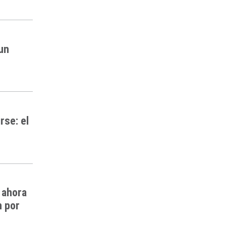
 un
rse: el
 ahora
n por