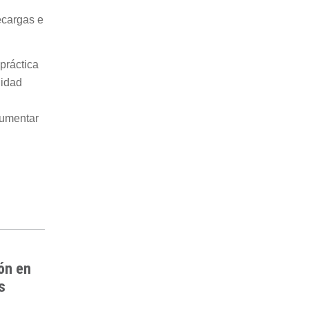
ecargas e
práctica
lidad
aumentar
ón en
s