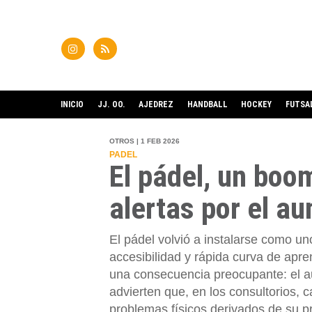
INICIO
JJ. OO.
AJEDREZ
HANDBALL
HOCKEY
FUTSA
OTROS | 1 FEB 2026
PADEL
El pádel, un boo
alertas por el a
El pádel volvió a instalarse como u
accesibilidad y rápida curva de apr
una consecuencia preocupante: el a
advierten que, en los consultorios, 
problemas físicos derivados de su p