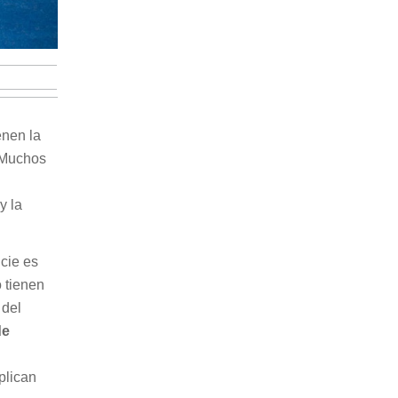
enen la
. Muchos
y la
cie es
 tienen
 del
de
xplican