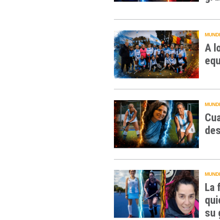
MUNDI
A l
equ
MUNDI
Cua
des
MUNDI
La 
qui
su 