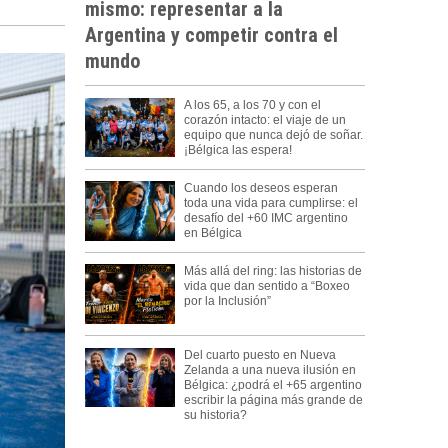
mismo: representar a la
Argentina y competir contra el
mundo
A los 65, a los 70 y con el
corazón intacto: el viaje de un
equipo que nunca dejó de soñar.
¡Bélgica las espera!
Cuando los deseos esperan
toda una vida para cumplirse: el
desafío del +60 IMC argentino
en Bélgica
Más allá del ring: las historias de
vida que dan sentido a “Boxeo
por la Inclusión”
Del cuarto puesto en Nueva
Zelanda a una nueva ilusión en
Bélgica: ¿podrá el +65 argentino
escribir la página más grande de
su historia?