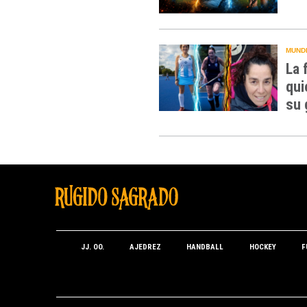
MUNDI
La 
qui
su 
JJ. OO.
AJEDREZ
HANDBALL
HOCKEY
F