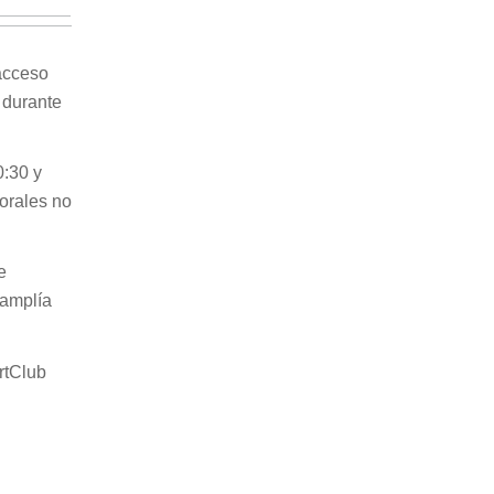
 acceso
 durante
0:30 y
borales no
e
 amplía
rtClub