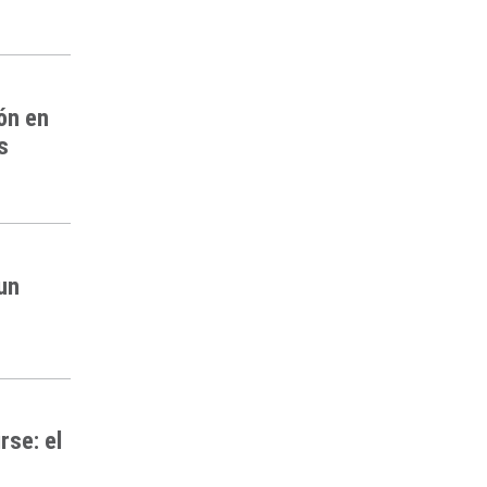
ón en
s
 un
rse: el