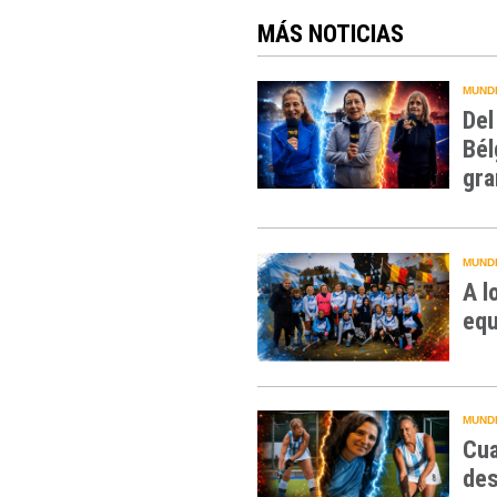
MÁS NOTICIAS
MUNDI
Del
Bél
gra
MUNDI
A l
equ
MUNDI
Cua
des