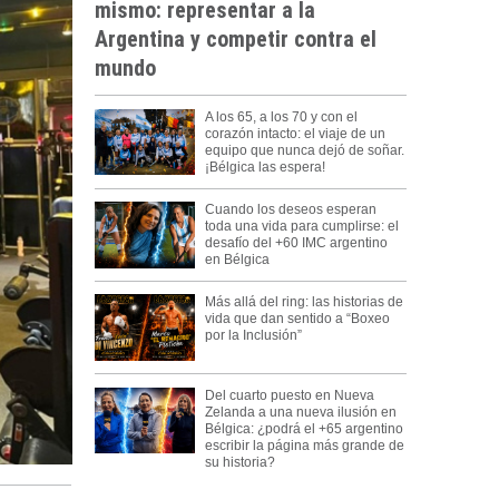
mismo: representar a la
Argentina y competir contra el
mundo
A los 65, a los 70 y con el
corazón intacto: el viaje de un
equipo que nunca dejó de soñar.
¡Bélgica las espera!
Cuando los deseos esperan
toda una vida para cumplirse: el
desafío del +60 IMC argentino
en Bélgica
Más allá del ring: las historias de
vida que dan sentido a “Boxeo
por la Inclusión”
Del cuarto puesto en Nueva
Zelanda a una nueva ilusión en
Bélgica: ¿podrá el +65 argentino
escribir la página más grande de
su historia?