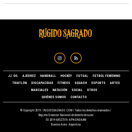
JJ. OO.
AJEDREZ
HANDBALL
HOCKEY
FUTSAL
FÚTBOL FEMENINO
TRIATLÓN
DISCAPACIDAD
FITNESS
SQUASH
ESPORTS
ARTES
MARCIALES
NATACIÓN
SOCIAL
OTROS
QUIÉNES SOMOS
CONTACTO
© Copyright 2019 /
RUGIDOSAGRADO.COM
/ Todos los derechos reservados /
Registro Dirección Nacional de derecho de autor
EX 2019-68527310 -APN-DNDA#M
Buenos Aires - Argentina