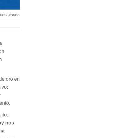
A TAEKWONDO
a
on
n
de oro en
ivo:
r
ntó.
ilo:
oy nos
na