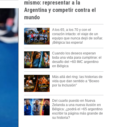
mismo: representar a la
Argentina y competir contra el
mundo
A los 65, a los 70 y con el
corazón intacto: el viaje de un
equipo que nunca dejó de soñar.
¡Bélgica las espera!
Cuando los deseos esperan
toda una vida para cumplirse: el
desafío del +60 IMC argentino
en Bélgica
Más allá del ring: las historias de
vida que dan sentido a “Boxeo
por la Inclusión”
Del cuarto puesto en Nueva
Zelanda a una nueva ilusión en
Bélgica: ¿podrá el +65 argentino
escribir la página más grande de
su historia?