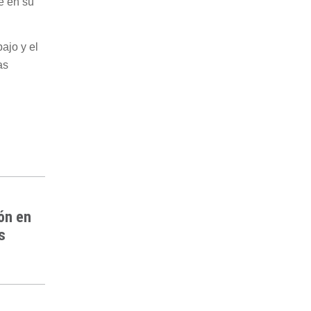
ve en su
ajo y el
as
ón en
s