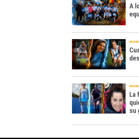
A l
equ
MUNDI
Cua
des
MUNDI
La 
qui
su 