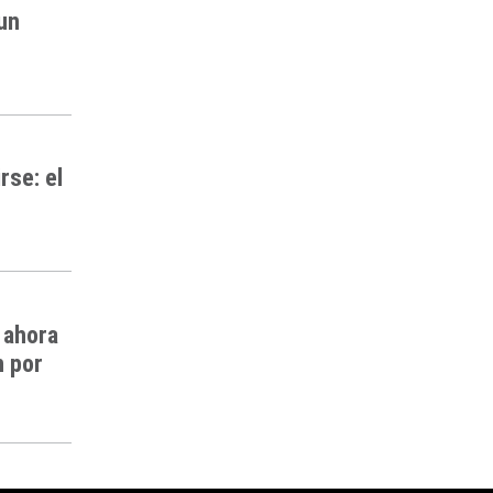
 un
rse: el
 ahora
n por