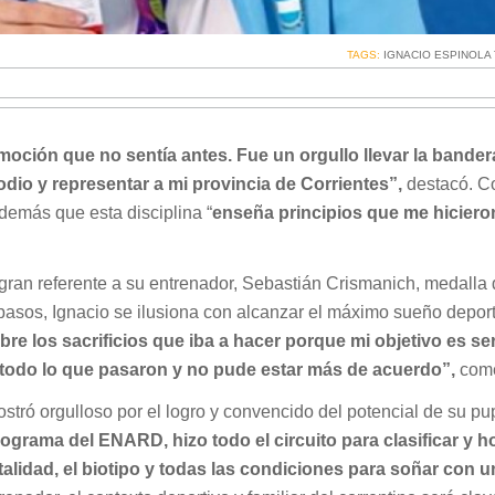
TAGS:
IGNACIO ESPINOL
oción que no sentía antes. Fue un orgullo llevar la bander
odio y representar a mi provincia de Corrientes”,
destacó. C
demás que esta disciplina “
enseña principios que me hiciero
ran referente a su entrenador, Sebastián Crismanich, medalla 
asos, Ignacio se ilusiona con alcanzar el máximo sueño deport
e los sacrificios que iba a hacer porque mi objetivo es se
 todo lo que pasaron y no pude estar más de acuerdo”,
come
stró orgulloso por el logro y convencido del potencial de su pup
ograma del ENARD, hizo todo el circuito para clasificar y h
ntalidad, el biotipo y todas las condiciones para soñar con u