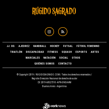
JJ. OO.
AJEDREZ
HANDBALL
HOCKEY
FUTSAL
FÚTBOL FEMENINO
TRIATLÓN
DISCAPACIDAD
FITNESS
SQUASH
ESPORTS
ARTES
MARCIALES
NATACIÓN
SOCIAL
OTROS
QUIÉNES SOMOS
CONTACTO
© Copyright 2019 /
RUGIDOSAGRADO.COM
/ Todos los derechos reservados /
Registro Dirección Nacional de derecho de autor
EX 2019-68527310 -APN-DNDA#M
Buenos Aires - Argentina