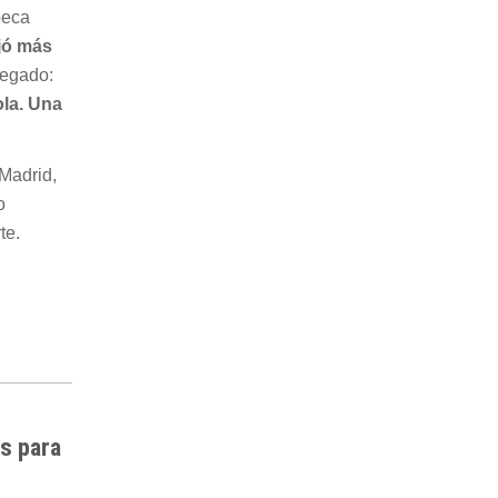
beca
jó más
legado:
ola. Una
 Madrid,
o
te.
es para