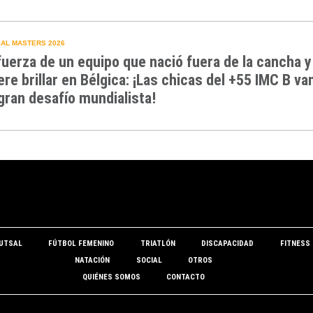
AL MASTERS 2026
fuerza de un equipo que nació fuera de la cancha y
ere brillar en Bélgica: ¡Las chicas del +55 IMC B va
gran desafío mundialista!
UTSAL
FÚTBOL FEMENINO
TRIATLÓN
DISCAPACIDAD
FITNESS
NATACIÓN
SOCIAL
OTROS
QUIÉNES SOMOS
CONTACTO