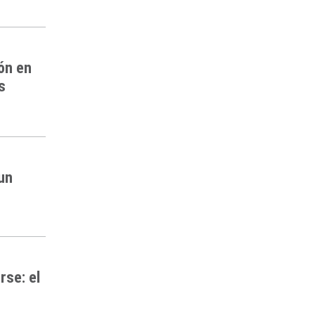
ón en
s
 un
rse: el