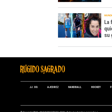
MUNDI
La 
qui
su 
JJ. OO.
AJEDREZ
HANDBALL
HOCKEY
F