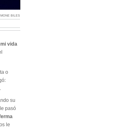
IMONE BILES
 mi vida
el
ta o
gó:
.
ando su
 le pasó
nferma
os le