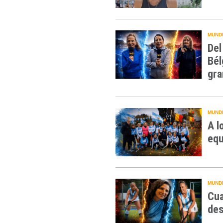
MUNDI
Del
Bél
gra
MUNDI
A l
equ
MUNDI
Cua
des