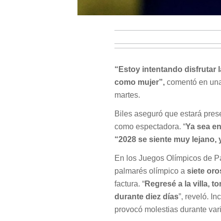
“Estoy intentando disfrutar l
como mujer”,
comentó en una 
martes.
Biles aseguró que estará pres
como espectadora. “
Ya sea en
“2028 se siente muy lejano, 
En los Juegos Olímpicos de Pa
palmarés olímpico a
siete oro
factura. “
Regresé a la villa, 
durante diez días
”, reveló. I
provocó molestias durante vari