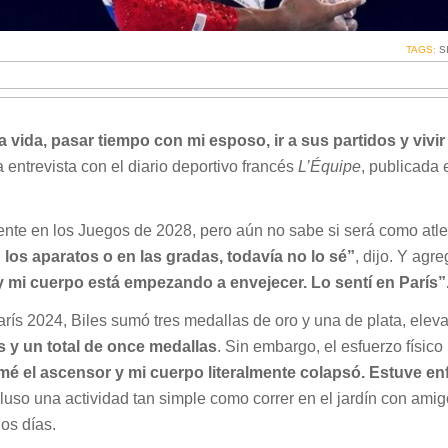
TAGS:
S
a vida, pasar tiempo con mi esposo, ir a sus partidos y vivir
entrevista con el diario deportivo francés
L’Équipe
, publicada 
ente en los Juegos de 2028, pero aún no sabe si será como atle
 los aparatos o en las gradas, todavía no lo sé”
, dijo. Y agre
y mi cuerpo está empezando a envejecer. Lo sentí en París”
rís 2024, Biles sumó tres medallas de oro y una de plata, elev
s y un total de once medallas
. Sin embargo, el esfuerzo físico
tomé el ascensor y mi cuerpo literalmente colapsó. Estuve e
ncluso una actividad tan simple como correr en el jardín con amig
os días.