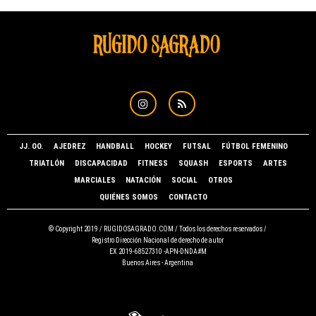
JJ. OO.
AJEDREZ
HANDBALL
HOCKEY
FUTSAL
FÚTBOL FEMENINO
TRIATLÓN
DISCAPACIDAD
FITNESS
SQUASH
ESPORTS
ARTES
MARCIALES
NATACIÓN
SOCIAL
OTROS
QUIÉNES SOMOS
CONTACTO
© Copyright 2019 /
RUGIDOSAGRADO.COM
/ Todos los derechos reservados /
Registro Dirección Nacional de derecho de autor
EX 2019-68527310 -APN-DNDA#M
Buenos Aires - Argentina